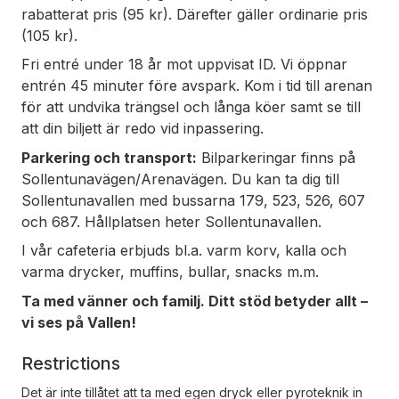
rabatterat pris (95 kr). Därefter gäller ordinarie pris
(105 kr).
Fri entré under 18 år mot uppvisat ID. Vi öppnar
entrén 45 minuter före avspark. Kom i tid till arenan
för att undvika trängsel och långa köer samt se till
att din biljett är redo vid inpassering.
Parkering och transport:
Bilparkeringar finns på
Sollentunavägen/Arenavägen. Du kan ta dig till
Sollentunavallen med bussarna 179, 523, 526, 607
och 687. Hållplatsen heter Sollentunavallen.
I vår cafeteria erbjuds bl.a. varm korv, kalla och
varma drycker, muffins, bullar, snacks m.m.
Ta med vänner och familj. Ditt stöd betyder allt –
vi ses på Vallen!
Restrictions
Det är inte tillåtet att ta med egen dryck eller pyroteknik in