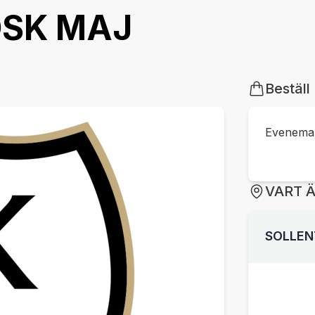
OSK MAJ
Beställ
Eveneman
VART 
SOLLEN