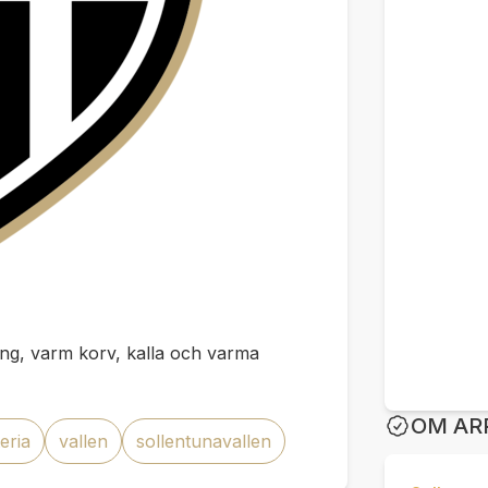
äring, varm korv, kalla och varma
OM AR
eria
vallen
sollentunavallen