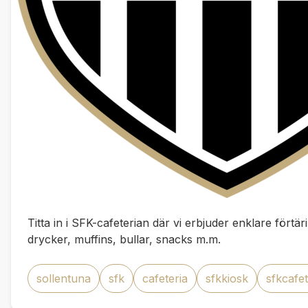
Titta in i SFK-cafeterian där vi erbjuder enklare fört
drycker, muffins, bullar, snacks m.m.
sollentuna
sfk
cafeteria
sfkkiosk
sfkcafet