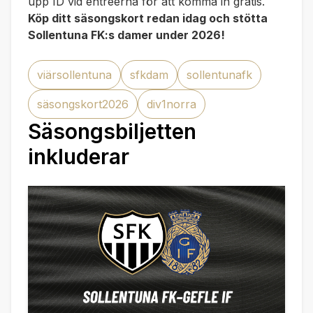
upp ID vid entréerna för att komma in gratis.
Köp ditt säsongskort redan idag och stötta
Sollentuna FK:s damer under 2026!
viärsollentuna
sfkdam
sollentunafk
säsongskort2026
div1norra
Säsongsbiljetten
inkluderar