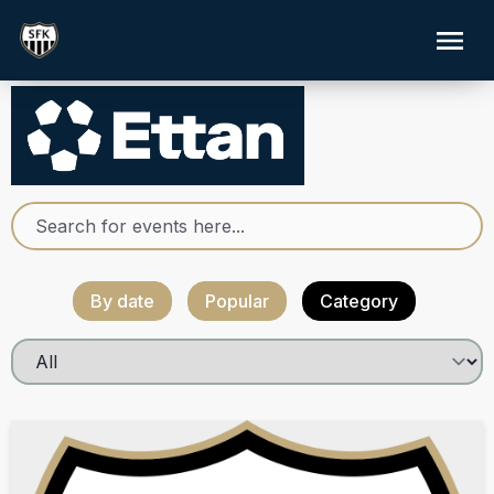
By date
Popular
Category