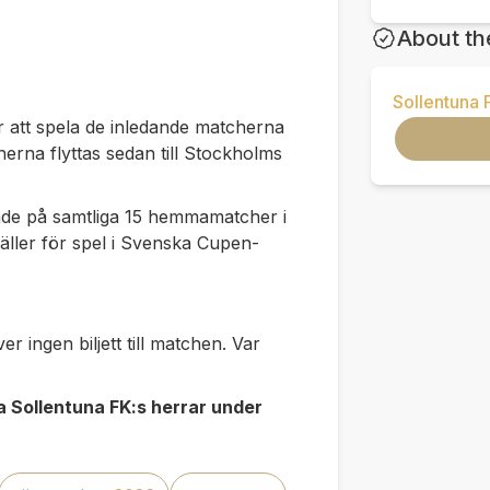
About th
Sollentuna 
 att spela de inledande matcherna
rna flyttas sedan till Stockholms
äde på samtliga 15 hemmamatcher i
äller för spel i Svenska Cupen-
r ingen biljett till matchen. Var
a Sollentuna FK:s herrar under