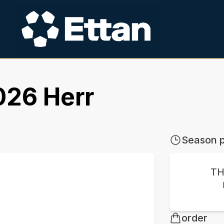
026 Herr
Season p
TH
order