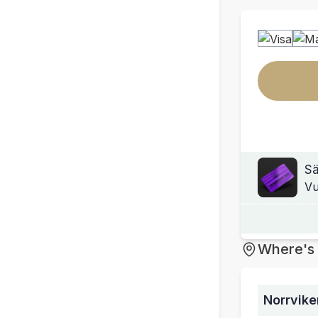
Sä
Vu
Where's 
Norrvike