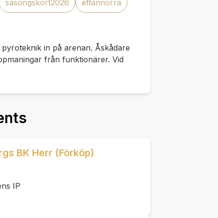
säsongskort2026
ettannorra
ler pyroteknik in på arenan. Åskådare
ppmaningar från funktionärer. Vid
ents
rgs BK Herr (Förköp)
ens IP