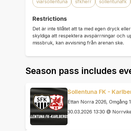
viärsollentuna
sfkherr
sollentunafk
Restrictions
Det är inte tillåtet att ta med egen dryck el
skyldiga att respektera avspärrningar och u
missbruk, kan avvisning från arenan ske.
Season pass includes ev
Sollentuna FK - Karlbe
Ettan Norra 2026, Omgång 1
30.03.2026 13:30 @ Norrvik